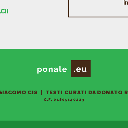
i
CI!
GIACOMO CIS
| TESTI CURATI DA DONATO
C.F. 01805140223