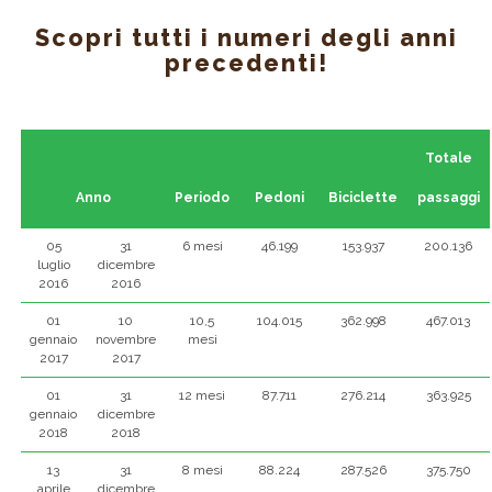
Scopri tutti i numeri degli anni
precedenti!
Totale
Anno
Periodo
Pedoni
Biciclette
passaggi
05
31
6 mesi
46.199
153.937
200.136
luglio
dicembre
2016
2016
01
10
10,5
104.015
362.998
467.013
gennaio
novembre
mesi
2017
2017
01
31
12 mesi
87.711
276.214
363.925
gennaio
dicembre
2018
2018
13
31
8 mesi
88.224
287.526
375.750
aprile
dicembre