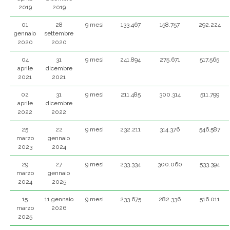
2019
2019
01
28
9 mesi
133.467
158.757
292.224
gennaio
settembre
2020
2020
04
31
9 mesi
241.894
275.671
517.565
aprile
dicembre
2021
2021
02
31
9 mesi
211.485
300.314
511.799
aprile
dicembre
2022
2022
25
22
9 mesi
232.211
314.376
546.587
marzo
gennaio
2023
2024
29
27
9 mesi
233.334
300.060
533.394
marzo
gennaio
2024
2025
15
11 gennaio
9 mesi
233.675
282.336
516.011
marzo
2026
2025